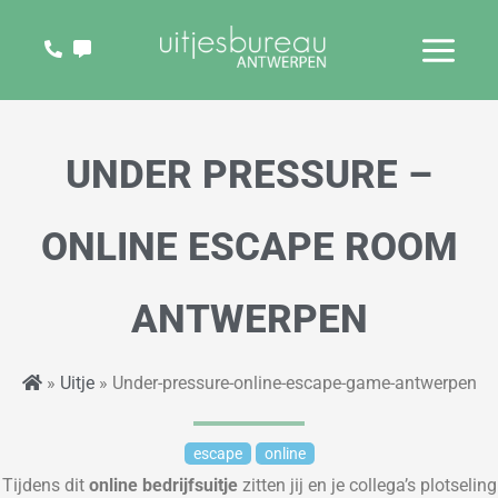
Ga
naar
de
inhoud
UNDER PRESSURE –
ONLINE ESCAPE ROOM
ANTWERPEN
»
Uitje
» Under-pressure-online-escape-game-antwerpen
escape
online
Tijdens dit
online
bedrijfsuitje
zitten jij en
je collega’s plotseling