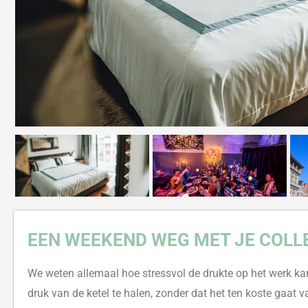
EEN WEEKEND WEG MET JE COLL
We weten allemaal hoe stressvol de drukte op het werk kan 
druk van de ketel te halen
,
zonder d
at het ten koste gaat v