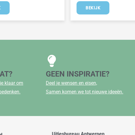
K
BEKIJK
AAT?
GEEN INSPIRATIE?
je klaar om
Deel je wensen en eisen,
 bedenken.
Samen komen we tot nieuwe ideeën.
Uitjesbureau Antwerpen
od