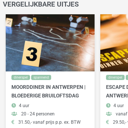
VERGELIJKBARE UITJES
dinerspel
spannend
dinerspel
MOORDDINER IN ANTWERPEN |
ESCAPE 
BLOEDERIGE BRUILOFTSDAG
ANTWER
4 uur
4 uur
20 - 24 personen
vanaf
31.50,- vanaf prijs p.p. ex. BTW
29.50,- 