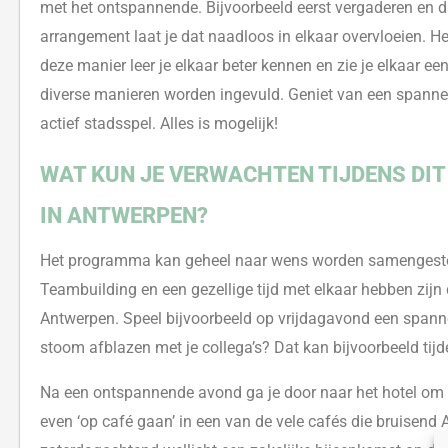
met het ontspannende. Bijvoorbeeld eerst vergaderen en d
arrangement laat je dat naadloos in elkaar overvlo
eien. H
deze manier leer je elkaar beter kennen en zie
je
elkaar ee
diverse manieren worden ingevuld. Geniet va
n een spannen
actief stadsspel. Alles is mogelijk!
WAT KUN JE VERWACHTEN TIJDENS DI
IN ANTWERPEN?
Het programma kan geheel naar wens worden samengesteld.
Teambuilding en een gezellige tijd met elkaar hebben zij
Antwerpen. Speel bijvoorbeeld op vrijdagavond een spanne
stoom afblazen met je collega’s? Dat kan bijvoorbeeld tijd
Na een ontspannende avond ga je door naar het hotel om 
even ‘op café gaan’ in een van de vele cafés die bruisend 