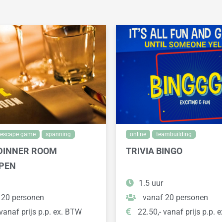
escape game
spanning
online
teambuilding
DINNER ROOM
TRIVIA BINGO
PEN
1.5 uur
 20 personen
vanaf 20 personen
vanaf prijs p.p. ex. BTW
22.50,- vanaf prijs p.p. 