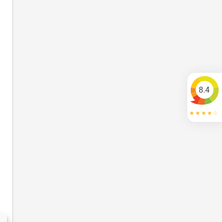
n
8.4