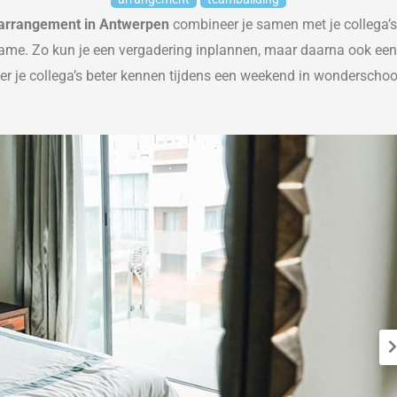
rrangement in Antwerpen
combineer je samen met
je collega
’
s
name
. Zo kun je een vergadering
inplannen,
maar daarna ook een 
er je collega’s beter
ke
nnen tijdens een weekend in wonderscho