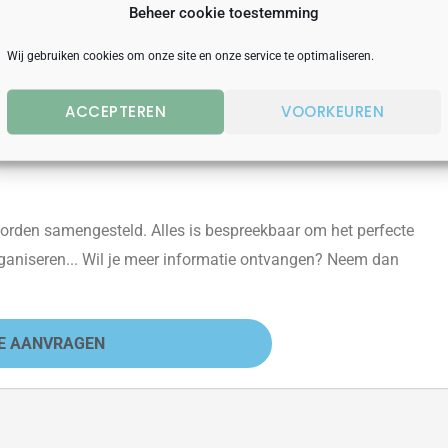
planning staat. Die bijeenkomst kan op elke gewenste locatie
Beheer cookie toestemming
Wij gebruiken cookies om onze site en onze service te optimaliseren.
ucht en wellicht in combinatie met een actief stadsspel. Denk
ity Escape’. En zo’n stadsspel is weer mooi te combineren met een
ACCEPTEREN
VOORKEUREN
 Het is helemaal aan jullie!
orden samengesteld. Alles is bespreekbaar om het perfecte
ganiseren.
.
. Wil je meer informatie ontvangen? Neem dan
E AANVRAGEN