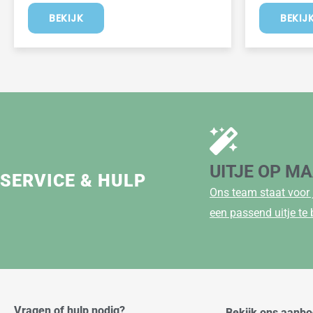
BEKIJK
BEKIJ
UITJE OP M
SERVICE & HULP
Ons team staat voor 
een passend uitje te
Vragen of hulp nodig?
Bekijk ons aanb