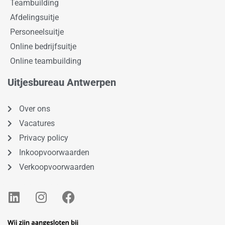
Teambuilding
Afdelingsuitje
Personeelsuitje
Online bedrijfsuitje
Online teambuilding
Uitjesbureau Antwerpen
Over ons
Vacatures
Privacy policy
Inkoopvoorwaarden
Verkoopvoorwaarden
L
I
F
i
n
a
n
s
c