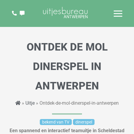
Ga
naar
de
inhoud
ONTDEK DE MOL
DINERSPEL IN
ANTWERPEN
»
Uitje
» Ontdek-de-mol-dinerspel-in-antwerpen
bekend van TV
dinerspel
Een spannend en
interactief
teamuitje in Scheldestad