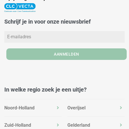
k
t
e
e
a
b
d
g
o
Schrijf je in voor onze nieuwsbrief
i
r
o
n
a
k
m
AANMELDEN
In welke regio zoek je een uitje?
Noord-Holland
Overijsel
Zuid-Holland
Gelderland