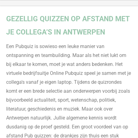
GEZELLIG
QUIZZEN
OP AFSTAND MET
JE COLLEGA’S IN ANTWERPEN
Een
Pubquiz
is sowieso een leuke manier van
ontspanning en teambuilding. Maar als het niet lukt om
bij elkaar te komen
,
moet je wat anders bedenken
.
Het
virtuele bedrijfsuitje Online Pubquiz speel je samen met je
collega's vanaf je eigen laptop
. Tijdens de quizrondes
komt er een brede selectie aan onderwerpen voorbij zoals
bijvoorbeeld actualiteit, sport, wetensc
hap, politiek,
literatuur, geschiedenis en muziek. Maar ook over
Antwerpen natuurlijk. Jullie algemene kennis wordt
dus
danig op de proef gesteld. Een groot voordeel van op
afstand
Pu
b
quizzen
: de drankjes zijn thuis een stuk