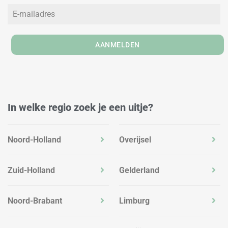
n
a
k
m
AANMELDEN
In welke regio zoek je een uitje?
Noord-Holland
Overijsel
Zuid-Holland
Gelderland
Noord-Brabant
Limburg