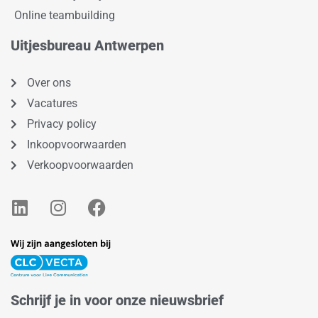
Online teambuilding
Uitjesbureau Antwerpen
Over ons
Vacatures
Privacy policy
Inkoopvoorwaarden
Verkoopvoorwaarden
L
I
F
i
n
a
n
s
c
k
t
e
e
a
b
d
g
o
Schrijf je in voor onze nieuwsbrief
i
r
o