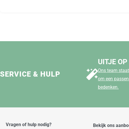
UITJE OP
Ons team staat 
SERVICE & HULP
om een passend
bedenken.
Vragen of hulp nodig?
Bekijk ons aanb