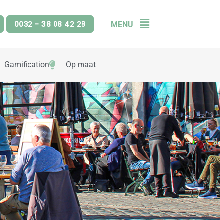
0032 - 38 08 42 28
MENU
Flyout
Menu
Gamification
Op maat