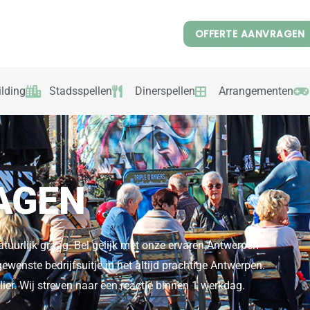
OFFERTE AANVRAGEN
lding
Stadsspellen
Dinerspellen
Arrangementen
AGEN
atuurlijk graag. Bel gelijk met onze ervaren Antwerpen
e gewenste bedrijfsuitje in het altijd prachtige Antwerpen.
ier. Wij streven naar een reactie binnen 1 werkdag.