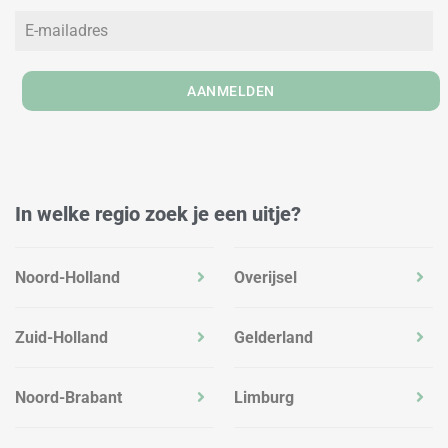
n
a
k
m
AANMELDEN
In welke regio zoek je een uitje?
Noord-Holland
Overijsel
Zuid-Holland
Gelderland
Noord-Brabant
Limburg