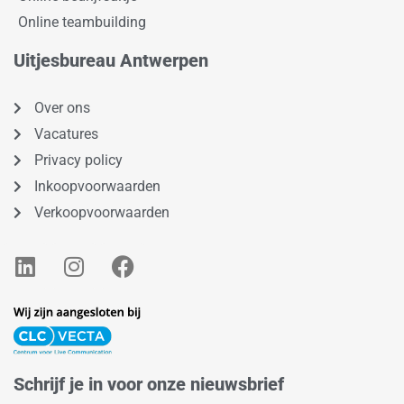
Online teambuilding
Uitjesbureau Antwerpen
Over ons
Vacatures
Privacy policy
Inkoopvoorwaarden
Verkoopvoorwaarden
L
I
F
i
n
a
n
s
c
k
t
e
e
a
b
d
g
o
Schrijf je in voor onze nieuwsbrief
i
r
o