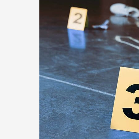
Moorddiner
in
Antwerpen
|
Bloederige
Bruiloftsdag