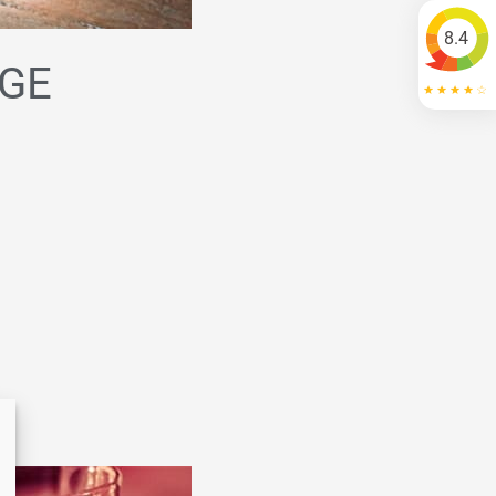
8.4
IGE