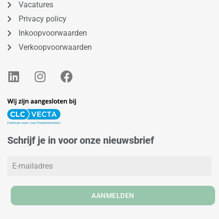
Vacatures
Privacy policy
Inkoopvoorwaarden
Verkoopvoorwaarden
L
I
F
i
n
a
n
s
c
k
t
e
e
a
b
d
g
o
Schrijf je in voor onze nieuwsbrief
i
r
o
n
a
k
m
AANMELDEN