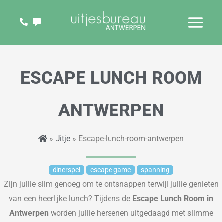
Ga
naar
de
inhoud
ESCAPE LUNCH ROOM
ANTWERPEN
»
Uitje
» Escape-lunch-room-antwerpen
dinerspel
escape game
spanning
Zijn jullie slim genoeg om te ontsnappen terwijl jullie genieten
van een heerlijke lunch? Tijdens de
Escape Lunch Room in
Antwerpen
worden jullie hersenen uitgedaagd met slimme