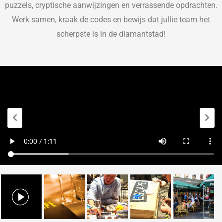
puzzels, cryptische aanwijzingen en verrassende opdrachten.
Werk samen, kraak de codes en bewijs dat jullie team het
scherpste is in de diamantstad!